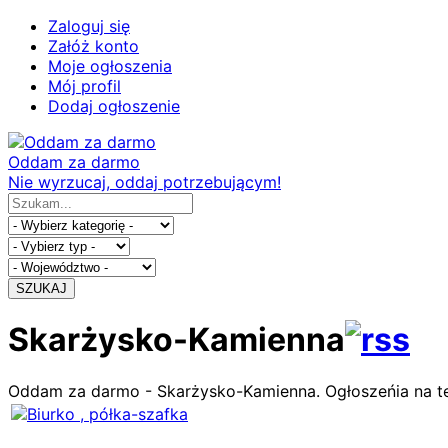
Zaloguj się
Załóż konto
Moje ogłoszenia
Mój profil
Dodaj ogłoszenie
Oddam za darmo
Nie wyrzucaj, oddaj potrzebującym!
SZUKAJ
Skarżysko-Kamienna
Oddam za darmo - Skarżysko-Kamienna. Ogłoszeńia na 