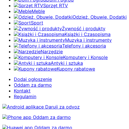
Sprzęt RTV
Meble
Odzież, Obuwie, Dodatki
Sport
Żywność i produkty
Książki i Czasopisma
Muzyka i instrumenty
Telefony i akcesoria
Narzędzie
Komputery i Konsole
Antyki i sztuka
Kupony rabatowe
Dodaj ogłoszenie
Oddam za darmo
Kontakt
Regulamin