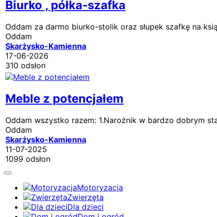
Biurko , półka-szafka
Oddam za darmo biurko-stolik oraz słupek szafkę na ksi
Oddam
Skarżysko-Kamienna
17-06-2026
310 odsłon
Meble z potencjałem
Oddam wszystko razem: 1.Narożnik w bardzo dobrym stani
Oddam
Skarżysko-Kamienna
11-07-2025
1099 odsłon
Motoryzacja
Zwierzęta
Dla dzieci
Dom i ogród