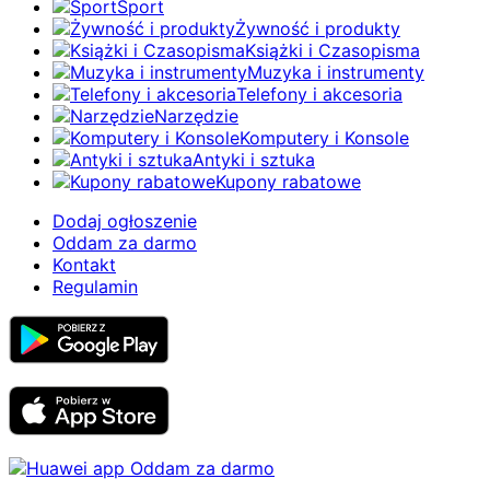
Sport
Żywność i produkty
Książki i Czasopisma
Muzyka i instrumenty
Telefony i akcesoria
Narzędzie
Komputery i Konsole
Antyki i sztuka
Kupony rabatowe
Dodaj ogłoszenie
Oddam za darmo
Kontakt
Regulamin