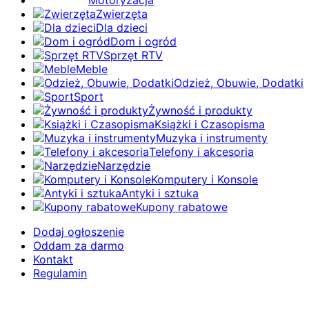
Motoryzacja
Zwierzęta
Dla dzieci
Dom i ogród
Sprzęt RTV
Meble
Odzież, Obuwie, Dodatki
Sport
Żywność i produkty
Książki i Czasopisma
Muzyka i instrumenty
Telefony i akcesoria
Narzędzie
Komputery i Konsole
Antyki i sztuka
Kupony rabatowe
Dodaj ogłoszenie
Oddam za darmo
Kontakt
Regulamin