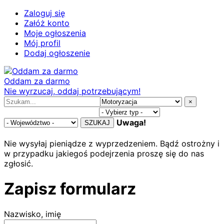
Zaloguj się
Załóż konto
Moje ogłoszenia
Mój profil
Dodaj ogłoszenie
Oddam za darmo
Nie wyrzucaj, oddaj potrzebującym!
×
Uwaga!
SZUKAJ
Nie wysyłaj pieniądze z wyprzedzeniem. Bądź ostrożny i
w przypadku jakiegoś podejrzenia proszę się do nas
zgłosić.
Zapisz formularz
Nazwisko, imię