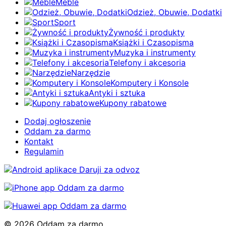
Meble
Odzież, Obuwie, Dodatki
Sport
Żywność i produkty
Książki i Czasopisma
Muzyka i instrumenty
Telefony i akcesoria
Narzędzie
Komputery i Konsole
Antyki i sztuka
Kupony rabatowe
Dodaj ogłoszenie
Oddam za darmo
Kontakt
Regulamin
© 2026 Oddam za darmo