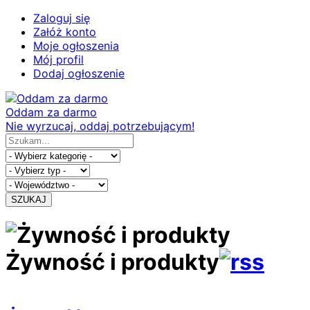
Zaloguj się
Załóż konto
Moje ogłoszenia
Mój profil
Dodaj ogłoszenie
Oddam za darmo
Nie wyrzucaj, oddaj potrzebującym!
SZUKAJ
Żywność i produkty