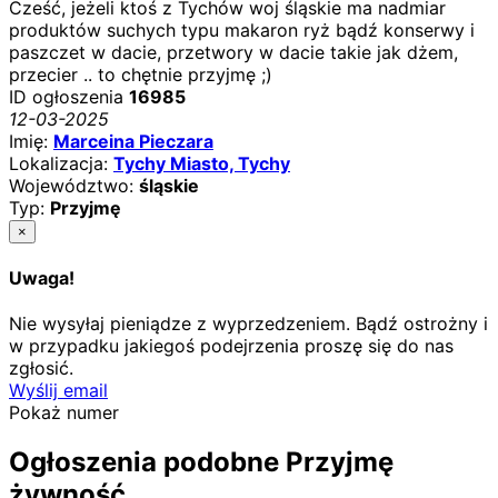
Cześć, jeżeli ktoś z Tychów woj śląskie ma nadmiar
produktów suchych typu makaron ryż bądź konserwy i
paszczet w dacie, przetwory w dacie takie jak dżem,
przecier .. to chętnie przyjmę ;)
ID ogłoszenia
16985
12-03-2025
Imię:
Marceina Pieczara
Lokalizacja:
Tychy Miasto, Tychy
Województwo:
śląskie
Typ:
Przyjmę
×
Uwaga!
Nie wysyłaj pieniądze z wyprzedzeniem. Bądź ostrożny i
w przypadku jakiegoś podejrzenia proszę się do nas
zgłosić.
Wyślij email
Pokaż numer
Ogłoszenia podobne Przyjmę
żywność