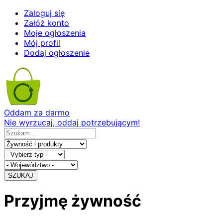
Zaloguj się
Załóż konto
Moje ogłoszenia
Mój profil
Dodaj ogłoszenie
Oddam za darmo
Nie wyrzucaj, oddaj potrzebującym!
SZUKAJ
Przyjmę żywność