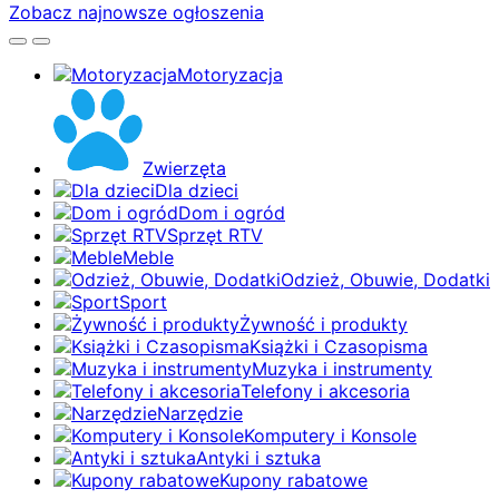
Zobacz najnowsze ogłoszenia
Motoryzacja
Zwierzęta
Dla dzieci
Dom i ogród
Sprzęt RTV
Meble
Odzież, Obuwie, Dodatki
Sport
Żywność i produkty
Książki i Czasopisma
Muzyka i instrumenty
Telefony i akcesoria
Narzędzie
Komputery i Konsole
Antyki i sztuka
Kupony rabatowe