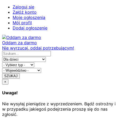
Zaloguj się
Załóż konto
Moje ogłoszenia
Mój profil
Dodaj ogłoszenie
Oddam za darmo
Nie wyrzucaj, oddaj potrzebującym!
SZUKAJ
×
Uwaga!
Nie wysyłaj pieniądze z wyprzedzeniem. Bądź ostrożny i
w przypadku jakiegoś podejrzenia proszę się do nas
zgłosić.