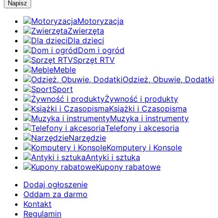
Motoryzacja
Zwierzęta
Dla dzieci
Dom i ogród
Sprzęt RTV
Meble
Odzież, Obuwie, Dodatki
Sport
Żywność i produkty
Książki i Czasopisma
Muzyka i instrumenty
Telefony i akcesoria
Narzędzie
Komputery i Konsole
Antyki i sztuka
Kupony rabatowe
Dodaj ogłoszenie
Oddam za darmo
Kontakt
Regulamin