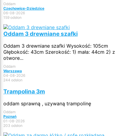
Oddam
Czechowice-Dziedzice
06-08-2026
159 odsłon
Oddam 3 drewniane szafki
Oddam 3 drewniane szafki Wysokość: 105cm
Głębokość: 43cm Szerokość: 1) mała: 44cm 2) z
otwore...
Oddam
Warszawa
04-08-2026
244 odsłon
Trampolina 3m
oddam sprawną , uzywaną trampolinę
Oddam
Poznań
01-08-2026
203 odsłon