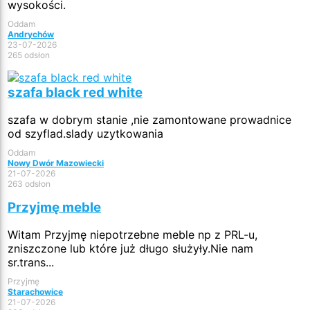
wysokości.
Oddam
Andrychów
23-07-2026
265 odsłon
szafa black red white
szafa w dobrym stanie ,nie zamontowane prowadnice
od szyflad.slady uzytkowania
Oddam
Nowy Dwór Mazowiecki
21-07-2026
263 odsłon
Przyjmę meble
Witam Przyjmę niepotrzebne meble np z PRL-u,
zniszczone lub które już długo służyły.Nie nam
sr.trans...
Przyjmę
Starachowice
21-07-2026