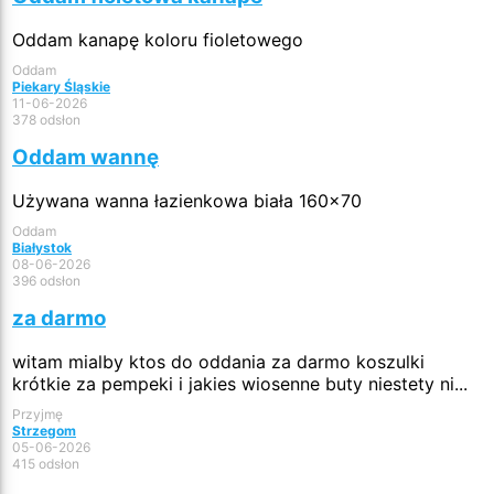
Oddam kanapę koloru fioletowego
Oddam
Piekary Śląskie
11-06-2026
378 odsłon
Oddam wannę
Używana wanna łazienkowa biała 160x70
Oddam
Białystok
08-06-2026
396 odsłon
za darmo
witam mialby ktos do oddania za darmo koszulki
krótkie za pempeki i jakies wiosenne buty niestety ni...
Przyjmę
Strzegom
05-06-2026
415 odsłon