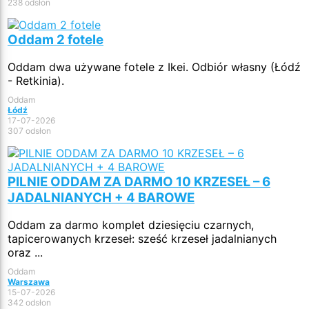
238 odsłon
Oddam 2 fotele
Oddam dwa używane fotele z Ikei. Odbiór własny (Łódź
- Retkinia).
Oddam
Łódź
17-07-2026
307 odsłon
PILNIE ODDAM ZA DARMO 10 KRZESEŁ – 6
JADALNIANYCH + 4 BAROWE
Oddam za darmo komplet dziesięciu czarnych,
tapicerowanych krzeseł: sześć krzeseł jadalnianych
oraz ...
Oddam
Warszawa
15-07-2026
342 odsłon