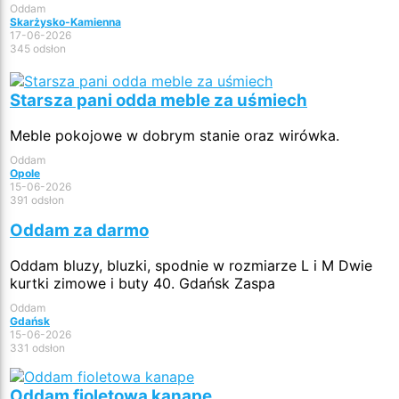
Oddam
Skarżysko-Kamienna
17-06-2026
345 odsłon
Starsza pani odda meble za uśmiech
Meble pokojowe w dobrym stanie oraz wirówka.
Oddam
Opole
15-06-2026
391 odsłon
Oddam za darmo
Oddam bluzy, bluzki, spodnie w rozmiarze L i M Dwie
kurtki zimowe i buty 40. Gdańsk Zaspa
Oddam
Gdańsk
15-06-2026
331 odsłon
Oddam fioletowa kanape