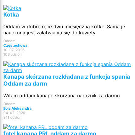
Kotka
Oddam w dobre ręce dwu miesięczną kotkę. Sama je
nauczona jest załatwiania się do kuwety.
Oddam
Częstochowa
10-07-2026
106 odsłon
Kanapa skórzana rozkładana z funkcja spania
Oddam za darm
Witam oddam kanape skorzana narożnik za darmo
Oddam
Eola Aleksandra
04-07-2026
311 odsłon
fotel kanapa PRL oddam za darmo