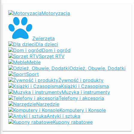
Motoryzacja
Zwierzęta
Dla dzieci
Dom i ogród
Sprzęt RTV
Meble
Odzież, Obuwie, Dodatki
Sport
Żywność i produkty
Książki i Czasopisma
Muzyka i instrumenty
Telefony i akcesoria
Narzędzie
Komputery i Konsole
Antyki i sztuka
Kupony rabatowe