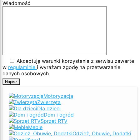
Wiadomość
Akceptuję warunki korzystania z serwisu zawarte
w
regulaminie
i wyrażam zgodę na przetwarzanie
danych osobowych.
Motoryzacja
Zwierzęta
Dla dzieci
Dom i ogród
Sprzęt RTV
Meble
Odzież, Obuwie, Dodatki
Sport