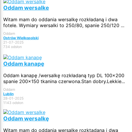
Oddam wersalke
Witam mam do oddania wersalkę rozkładaną i dwa
fotele. Wymiary wersalki to 250/80, spanie 250/120 ...
Oddam
Ostrów Wielkopolski
21-07-2025
734 odsłon
Oddam kanapę
Oddam kanapę /wersalkę rozkładaną typ DL 100x200
spanie 200x150 tkanina czerwona.Stan dobry.Lekkie...
Oddam
Lublin
28-01-2025
1143 odsłon
Oddam wersalkę
Witam mam do oddania wersalke rozktadaną i dwa