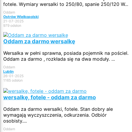
fotele. Wymiary wersalki to 250/80, spanie 250/120 W...
Oddam
Ostrów Wielkopolski
21-07-2025
979 odsłon
Oddam za darmo wersalkę
Wersalka w pełni sprawna, posiada pojemnik na pościel.
Oddam za darmo , rozkłada się na dwa moduły. ...
Oddam
Lublin
26-01-2025
1165 odsłon
wersalkę, fotele - oddam za darmo
Oddam za darmo wersalki, fotele. Stan dobry ale
wymagają wyczyszczenia, odkurzenia. Odbiór
osobisty....
Oddam