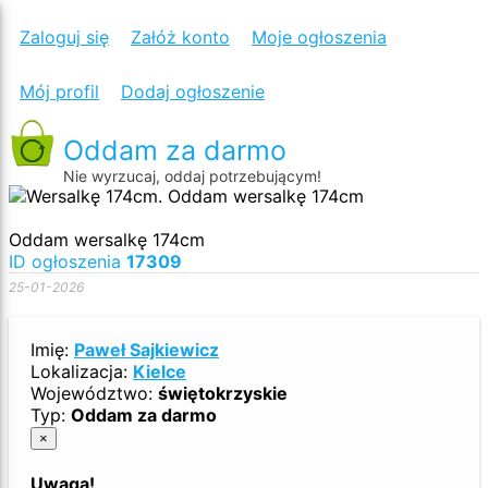
WERSALKĘ
Zaloguj się
Załóż konto
Moje ogłoszenia
174CM
Mój profil
Dodaj ogłoszenie
Oddam za darmo
Nie wyrzucaj, oddaj potrzebującym!
Oddam wersalkę 174cm
ID ogłoszenia
17309
25-01-2026
Imię:
Paweł Sajkiewicz
Lokalizacja:
Kielce
Województwo:
świętokrzyskie
Typ:
Oddam za darmo
×
Uwaga!