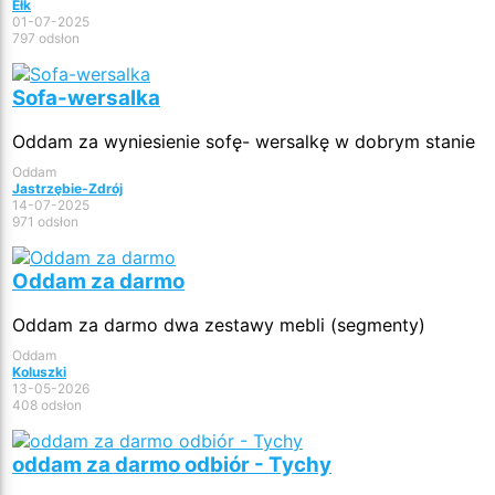
Ełk
01-07-2025
797 odsłon
Sofa-wersalka
Oddam za wyniesienie sofę- wersalkę w dobrym stanie
Oddam
Jastrzębie-Zdrój
14-07-2025
971 odsłon
Oddam za darmo
Oddam za darmo dwa zestawy mebli (segmenty)
Oddam
Koluszki
13-05-2026
408 odsłon
oddam za darmo odbiór - Tychy