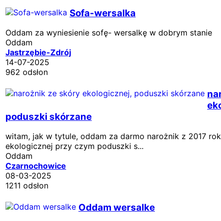
Sofa-wersalka
Oddam za wyniesienie sofę- wersalkę w dobrym stanie
Oddam
Jastrzębie-Zdrój
14-07-2025
962 odsłon
na
ek
poduszki skórzane
witam, jak w tytule, oddam za darmo narożnik z 2017 rok
ekologicznej przy czym poduszki s...
Oddam
Czarnochowice
08-03-2025
1211 odsłon
Oddam wersalke