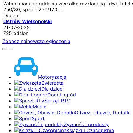
Witam mam do oddania wersalkę rozkładaną i dwa fotele
250/80, spanie 250/120 ...
Oddam
Ostrów Wielkopolski
21-07-2025
725 odsłon
Zobacz najnowsze ogłoszenia
Motoryzacja
Zwierzęta
Dla dzieci
Dom i ogród
Sprzęt RTV
Meble
Odzież, Obuwie, Dodatki
Sport
Żywność i produkty
Książki i Czasopisma