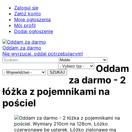
Zaloguj się
Załóż konto
Moje ogłoszenia
Mój profil
Dodaj ogłoszenie
Oddam za darmo
Nie wyrzucaj, oddaj potrzebującym!
Oddam
SZUKAJ
za darmo - 2
łóżka z pojemnikami na
pościel