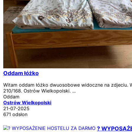
Oddam łóżko
Witam oddam łóżko dwuosobowe widoczne na zdjeciu. W
210/168. Ostrów Wielkopolski. ...
Oddam
Ostrów Wielkopolski
21-07-2025
671 odsłon
? WYPOSAŻE