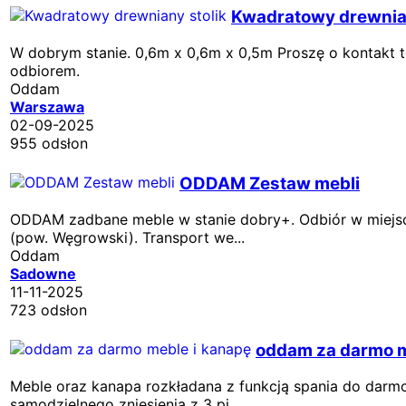
Kwadratowy drewnian
W dobrym stanie. 0,6m x 0,6m x 0,5m Proszę o kontakt t
odbiorem.
Oddam
Warszawa
02-09-2025
955 odsłon
ODDAM Zestaw mebli
ODDAM zadbane meble w stanie dobry+. Odbiór w miej
(pow. Węgrowski). Transport we...
Oddam
Sadowne
11-11-2025
723 odsłon
oddam za darmo m
Meble oraz kanapa rozkładana z funkcją spania do darm
samodzielnego zniesienia z 3 pi...