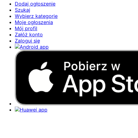
Dodaj ogłoszenie
Szukaj
Wybierz kategorie
Moje ogłoszenia
Mój profil
Załóż konto
Zaloguj się