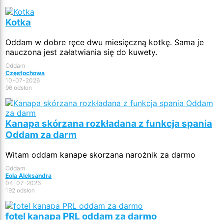
Kotka
Oddam w dobre ręce dwu miesięczną kotkę. Sama je
nauczona jest załatwiania się do kuwety.
Oddam
Częstochowa
10-07-2026
96 odsłon
Kanapa skórzana rozkładana z funkcja spania
Oddam za darm
Witam oddam kanape skorzana narożnik za darmo
Oddam
Eola Aleksandra
04-07-2026
192 odsłon
fotel kanapa PRL oddam za darmo