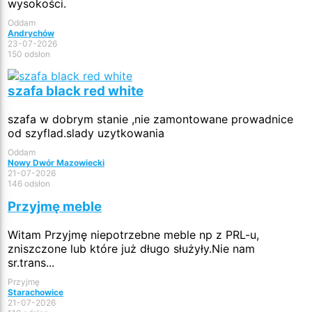
wysokości.
Oddam
Andrychów
23-07-2026
150 odsłon
szafa black red white
szafa w dobrym stanie ,nie zamontowane prowadnice
od szyflad.slady uzytkowania
Oddam
Nowy Dwór Mazowiecki
21-07-2026
146 odsłon
Przyjmę meble
Witam Przyjmę niepotrzebne meble np z PRL-u,
zniszczone lub które już długo służyły.Nie nam
sr.trans...
Przyjmę
Starachowice
21-07-2026