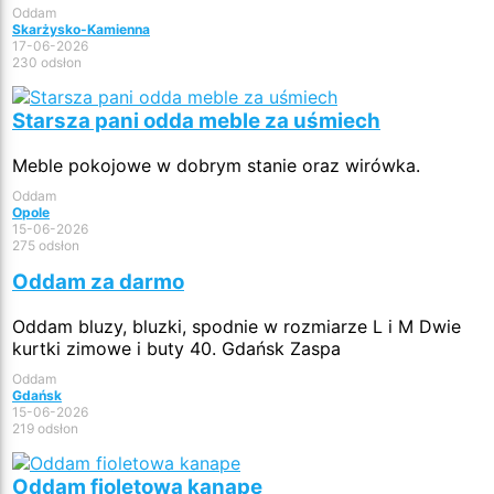
Oddam
Skarżysko-Kamienna
17-06-2026
230 odsłon
Starsza pani odda meble za uśmiech
Meble pokojowe w dobrym stanie oraz wirówka.
Oddam
Opole
15-06-2026
275 odsłon
Oddam za darmo
Oddam bluzy, bluzki, spodnie w rozmiarze L i M Dwie
kurtki zimowe i buty 40. Gdańsk Zaspa
Oddam
Gdańsk
15-06-2026
219 odsłon
Oddam fioletowa kanape