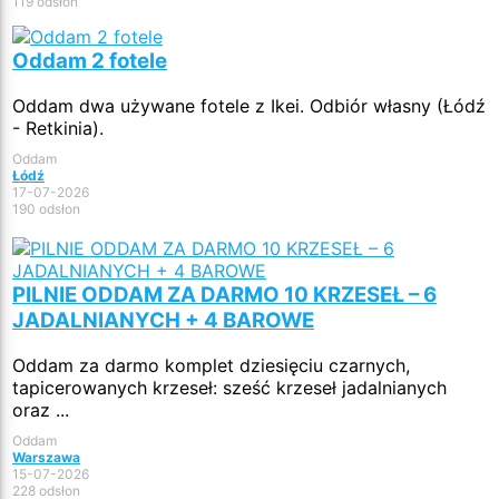
119 odsłon
Oddam 2 fotele
Oddam dwa używane fotele z Ikei. Odbiór własny (Łódź
- Retkinia).
Oddam
Łódź
17-07-2026
190 odsłon
PILNIE ODDAM ZA DARMO 10 KRZESEŁ – 6
JADALNIANYCH + 4 BAROWE
Oddam za darmo komplet dziesięciu czarnych,
tapicerowanych krzeseł: sześć krzeseł jadalnianych
oraz ...
Oddam
Warszawa
15-07-2026
228 odsłon