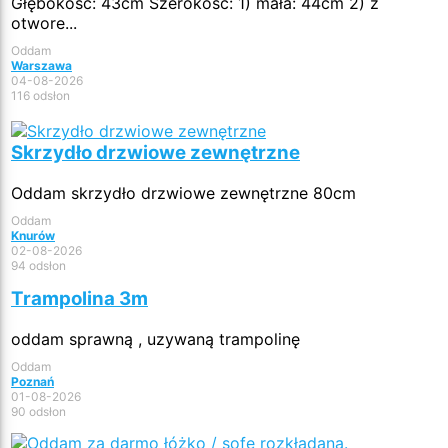
Głębokość: 43cm Szerokość: 1) mała: 44cm 2) z
otwore...
Oddam
Warszawa
04-08-2026
116 odsłon
Skrzydło drzwiowe zewnętrzne
Oddam skrzydło drzwiowe zewnętrzne 80cm
Oddam
Knurów
02-08-2026
94 odsłon
Trampolina 3m
oddam sprawną , uzywaną trampolinę
Oddam
Poznań
01-08-2026
90 odsłon