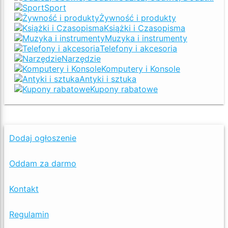
Sport
Żywność i produkty
Książki i Czasopisma
Muzyka i instrumenty
Telefony i akcesoria
Narzędzie
Komputery i Konsole
Antyki i sztuka
Kupony rabatowe
Dodaj ogłoszenie
Oddam za darmo
Kontakt
Regulamin