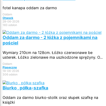
fotel kanapa oddam za darmo
Oddam
Otwock
28-06-2026
183 odsłon
Oddam za darmo - 2 łóżka z pojemnikami na
pościel
Wymiary 210cm na 128cm. Łóżko czerwonawe be
usterek. Łóżko zielonawe ma uszkodzone sprężyny. O...
Oddam
Piaseczno
18-06-2026
306 odsłon
Biurko , półka-szafka
Oddam za darmo biurko-stolik oraz słupek szafkę na
książki