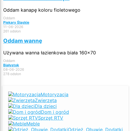
Oddam kanapę koloru fioletowego
Oddam
Piekary Śląskie
11-06-2026
261 odsłon
Oddam wannę
Używana wanna łazienkowa biała 160x70
Oddam
Białystok
08-06-2026
278 odsłon
Motoryzacja
Zwierzęta
Dla dzieci
Dom i ogród
Sprzęt RTV
Meble
Odzież, Obuwie, Dodatki