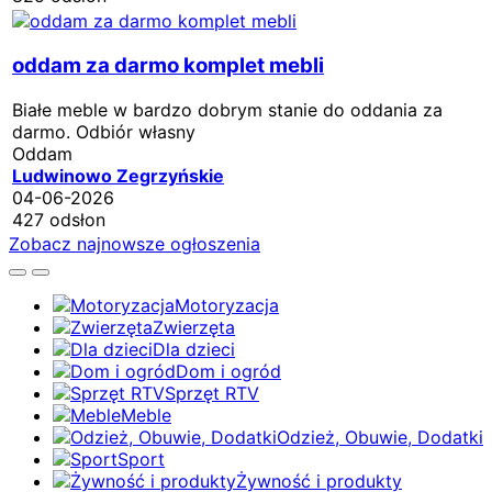
oddam za darmo komplet mebli
Białe meble w bardzo dobrym stanie do oddania za
darmo. Odbiór własny
Oddam
Ludwinowo Zegrzyńskie
04-06-2026
427 odsłon
Zobacz najnowsze ogłoszenia
Motoryzacja
Zwierzęta
Dla dzieci
Dom i ogród
Sprzęt RTV
Meble
Odzież, Obuwie, Dodatki
Sport
Żywność i produkty