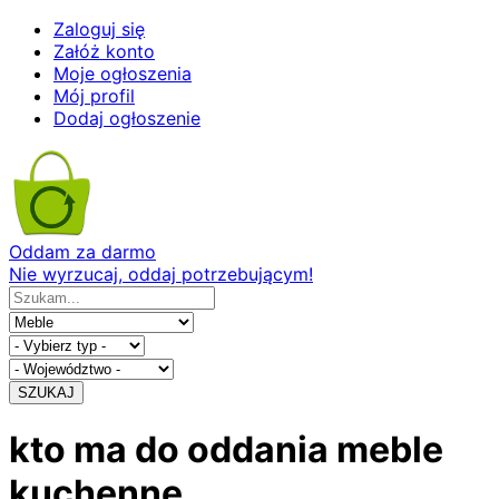
Zaloguj się
Załóż konto
Moje ogłoszenia
Mój profil
Dodaj ogłoszenie
Oddam za darmo
Nie wyrzucaj, oddaj potrzebującym!
SZUKAJ
kto ma do oddania meble
kuchenne