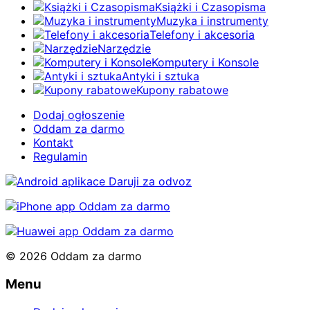
Książki i Czasopisma
Muzyka i instrumenty
Telefony i akcesoria
Narzędzie
Komputery i Konsole
Antyki i sztuka
Kupony rabatowe
Dodaj ogłoszenie
Oddam za darmo
Kontakt
Regulamin
© 2026 Oddam za darmo
Menu