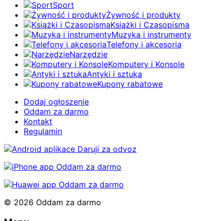
Sport
Żywność i produkty
Książki i Czasopisma
Muzyka i instrumenty
Telefony i akcesoria
Narzędzie
Komputery i Konsole
Antyki i sztuka
Kupony rabatowe
Dodaj ogłoszenie
Oddam za darmo
Kontakt
Regulamin
© 2026 Oddam za darmo