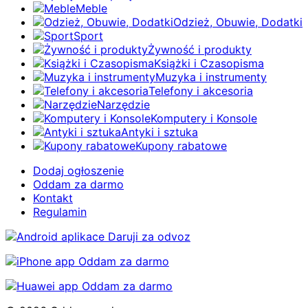
Meble
Odzież, Obuwie, Dodatki
Sport
Żywność i produkty
Książki i Czasopisma
Muzyka i instrumenty
Telefony i akcesoria
Narzędzie
Komputery i Konsole
Antyki i sztuka
Kupony rabatowe
Dodaj ogłoszenie
Oddam za darmo
Kontakt
Regulamin