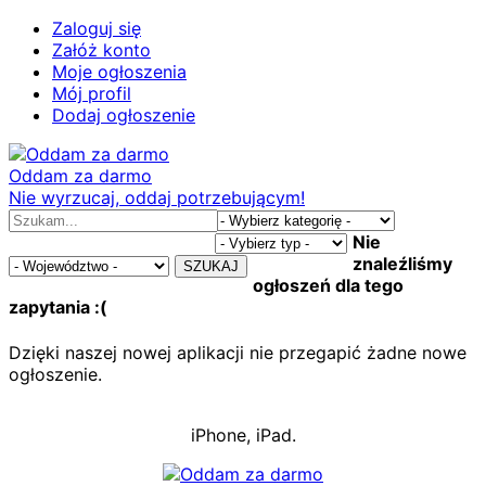
Zaloguj się
Załóż konto
Moje ogłoszenia
Mój profil
Dodaj ogłoszenie
Oddam za darmo
Nie wyrzucaj, oddaj potrzebującym!
Nie
znaleźliśmy
SZUKAJ
ogłoszeń dla tego
zapytania :(
Dzięki naszej nowej aplikacji nie przegapić żadne nowe
ogłoszenie.
iPhone, iPad.