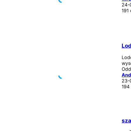
24-
191 
Lo
Lod
wys
Od
And
23-
194
sza