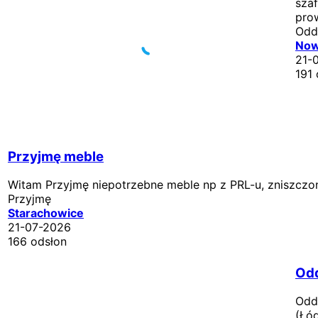
sza
pro
Od
Now
21-
191 
Przyjmę meble
Witam Przyjmę niepotrzebne meble np z PRL-u, zniszczone 
Przyjmę
Starachowice
21-07-2026
166 odsłon
Odd
Odd
(Łód