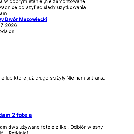
fa w dobrym stanie ,nie zamontowane
wadnice od szyflad.slady uzytkowania
dam
y Dwór Mazowiecki
07-2026
odsłon
lub które już długo służyły.Nie nam sr.trans...
am 2 fotele
am dwa używane fotele z Ikei. Odbiór własny
ź - Retkinia).