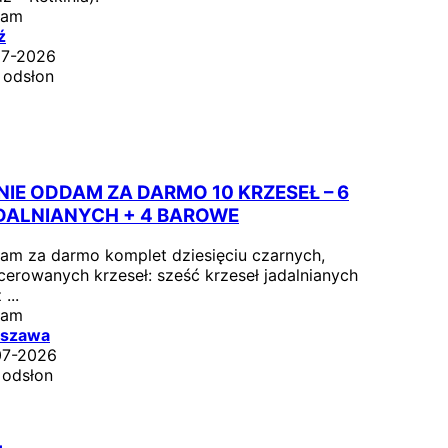
dam
ź
07-2026
 odsłon
NIE ODDAM ZA DARMO 10 KRZESEŁ – 6
DALNIANYCH + 4 BAROWE
am za darmo komplet dziesięciu czarnych,
cerowanych krzeseł: sześć krzeseł jadalnianych
...
dam
szawa
07-2026
 odsłon