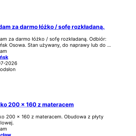
am za darmo łóżko / sofę rozkładaną.
am za darmo łóżko / sofę rozkładaną. Odbiór:
ńsk Osowa. Stan używany, do naprawy lub do ...
dam
ńsk
07-2026
 odsłon
ko 200 x 160 z materacem
ko 200 x 160 z materacem. Obudowa z płyty
lowej.
dam
cław