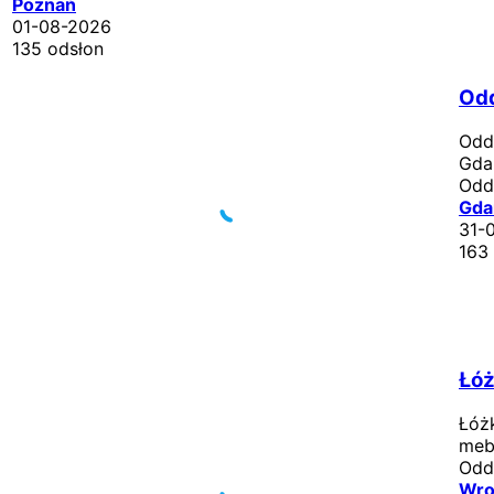
Poznań
01-08-2026
135 odsłon
Odd
Odd
Gda
Od
Gda
31-
163
Łóż
Łóż
meb
Od
Wro