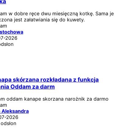
ka
am w dobre ręce dwu miesięczną kotkę. Sama je
zona jest załatwiania się do kuwety.
dam
stochowa
07-2026
odsłon
apa skórzana rozkładana z funkcja
nia Oddam za darm
am oddam kanape skorzana narożnik za darmo
dam
a Aleksandra
07-2026
 odsłon