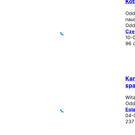
Kot
Odd
nauc
Od
Czę
10-
96 
Kan
spa
Wit
Od
Eol
04-
237