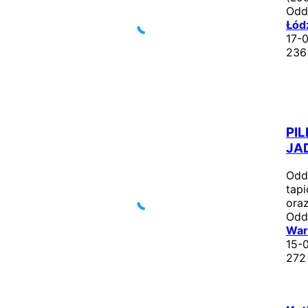
Od
Łód
17-
236
PIL
JA
Odd
tapi
oraz 
Od
War
15-
272