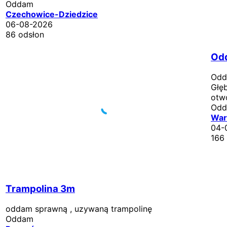
Oddam
Czechowice-Dziedzice
06-08-2026
86 odsłon
Odd
Odd
Głę
otwo
Od
War
04-
166
Trampolina 3m
oddam sprawną , uzywaną trampolinę
Oddam