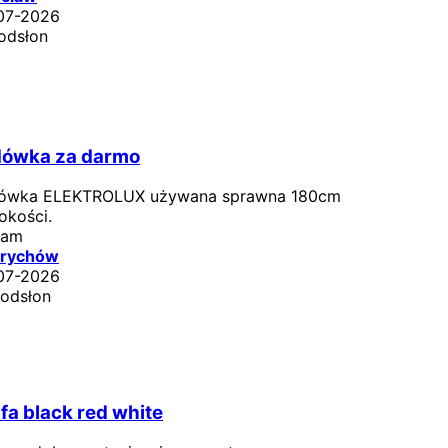
07-2026
odsłon
dówka za darmo
ówka ELEKTROLUX używana sprawna 180cm
okości.
dam
rychów
07-2026
 odsłon
fa black red white